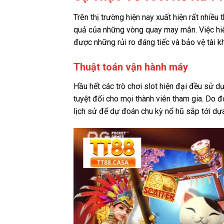
Trên thị trường hiện nay xuất hiện rất nhiều
quả của những vòng quay may mắn. Việc hiể
được những rủi ro đáng tiếc và bảo vệ tài k
Thuật toán vận hành máy
Hầu hết các trò chơi slot hiện đại đều sử 
tuyệt đối cho mọi thành viên tham gia. Do đ
lịch sử để dự đoán chu kỳ nổ hũ sắp tới dựa