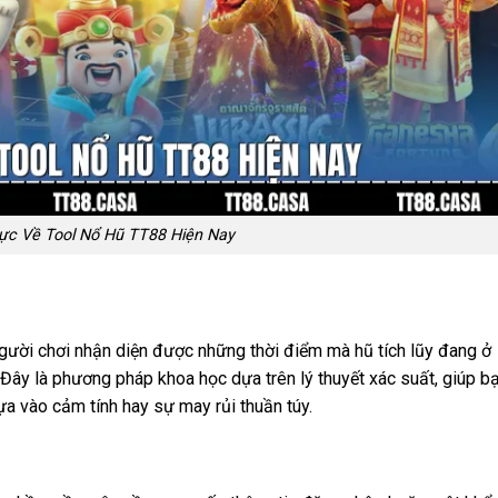
ực Về Tool Nổ Hũ TT88 Hiện Nay
gười chơi nhận diện được những thời điểm mà hũ tích lũy đang ở
 Đây là phương pháp khoa học dựa trên lý thuyết xác suất, giúp b
ựa vào cảm tính hay sự may rủi thuần túy.