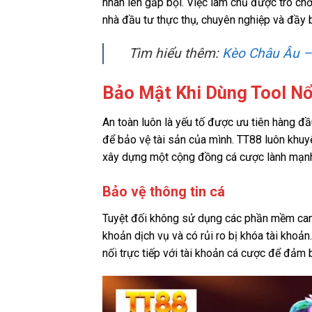
nhân lên gấp bội. Việc làm chủ được trò ch
nhà đầu tư thực thụ, chuyên nghiệp và đầy b
Tìm hiểu thêm:
Kèo Châu Âu –
Bảo Mật Khi Dùng Tool Nổ
An toàn luôn là yếu tố được ưu tiên hàng đ
để bảo vệ tài sản của mình. TT88 luôn khu
xây dựng một cộng đồng cá cược lành mạnh
Bảo vệ thông tin cá
Tuyệt đối không sử dụng các phần mềm can 
khoản dịch vụ và có rủi ro bị khóa tài khoả
nối trực tiếp với tài khoản cá cược để đảm 