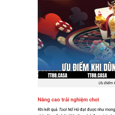
Ưu Điểm K
Nâng cao trải nghiệm chơi
Khi kết quả
Tool Nổ Hũ
đạt được như mong đ