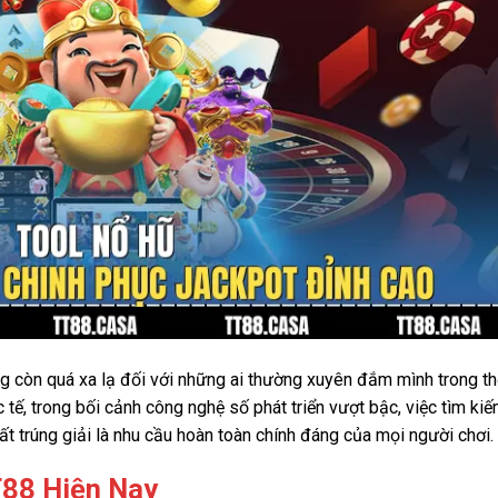
g còn quá xa lạ đối với những ai thường xuyên đắm mình trong th
tế, trong bối cảnh công nghệ số phát triển vượt bậc, việc tìm ki
t trúng giải là nhu cầu hoàn toàn chính đáng của mọi người chơi.
T88 Hiện Nay