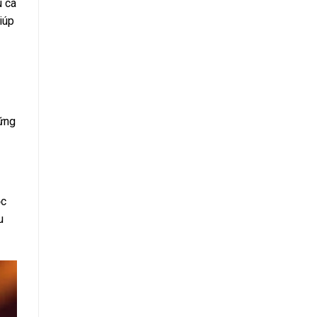
u cá
iúp
hững
ọc
u