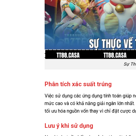
Sự Th
Phân tích xác suất trúng
Việc sử dụng các ứng dụng tính toán giúp n
mức cao và có khả năng giải ngân lớn nhất.
tối ưu hóa nguồn vốn thay vì chỉ đặt cược d
Lưu ý khi sử dụng