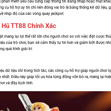
ng phần mềm yêu cầu cung cấp thông tin đăng nhập hoặc mật khẩ
g cụ hỗ trợ uy tín chỉ nên đóng vai trò là bảng thống kê dữ liệu, g
về nhịp độ của các vòng quay jackpot.
ổ Hũ TT88 Chính Xác
t mang lại lợi thế rất lớn cho người chơi so với việc đặt cược thủ
iệu của trò chơi, bạn sẽ cảm thấy tự tin hơn và giảm bớt được n
g quá trình giải trí.
u dữ liệu chỉ trong tích tắc, các công cụ hỗ trợ giúp người chơi l
nhất. Điều này giúp tối ưu hóa từng đồng vốn bỏ ra, mang lại hiệ
hơi và đầy kịch tính.