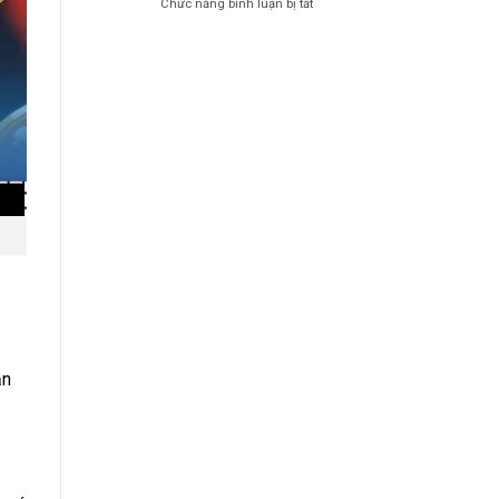
ở
Chức năng bình luận bị tắt
Cá
Bàn
Hướng
Cược
Cược
dẫn
Bóng
chơi
Đá
blackjack
Trực
–
Tuyến
Nghệ
2026
thuật
chinh
phục
con
số
21
ạn