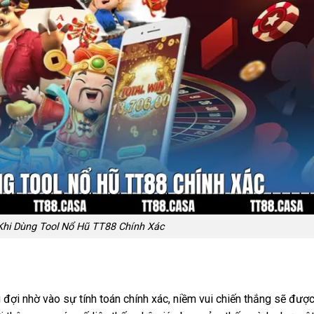
hi Dùng Tool Nổ Hũ TT88 Chính Xác
ợi nhờ vào sự tính toán chính xác, niềm vui chiến thắng sẽ đượ