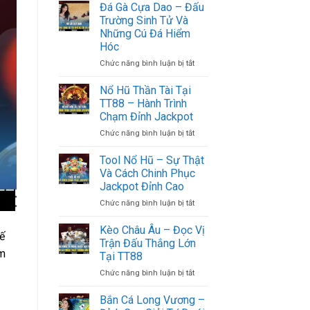
Cá
Đá Gà Cựa Dao – Đấu
H5
Trường Sinh Tử Và
TT88
Những Cú Đá Hiểm
–
Hóc
Đại
Dương
ở
Chức năng bình luận bị tắt
Sôi
Đá
Động
Gà
Nổ Hũ Thần Tài Tại
Trong
Cựa
TT88 – Hành Trình
Tầm
Dao
Chạm Đỉnh Jackpot
Tay
–
ở
Chức năng bình luận bị tắt
Đấu
Nổ
Trường
Hũ
Sinh
Tool Nổ Hũ – Sự Thật
Thần
Tử
Và Cách Chinh Phục
Tài
Và
Jackpot Đỉnh Cao
Tại
Những
ở
Chức năng bình luận bị tắt
TT88
Cú
Tool
–
Đá
Nổ
Hành
Hiểm
Kèo Châu Âu – Đọc Vị
ế
Hũ
Trình
Hóc
Trận Đấu Thắng Lớn
–
Chạm
ếm
Tại TT88
Sự
Đỉnh
ở
Chức năng bình luận bị tắt
Thật
Jackpot
Kèo
Và
Châu
Cách
Bắn Cá Long Vương –
Âu
Chinh