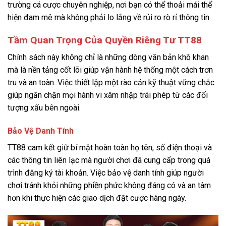
trường cá cược chuyên nghiệp, nơi bạn có thể thoải mái thể
hiện đam mê mà không phải lo lắng về rủi ro rò rỉ thông tin.
Tầm Quan Trọng Của Quyền Riêng Tư TT88
Chính sách này không chỉ là những dòng văn bản khô khan
mà là nền tảng cốt lõi giúp vận hành hệ thống một cách trơn
tru và an toàn. Việc thiết lập một rào cản kỹ thuật vững chắc
giúp ngăn chặn mọi hành vi xâm nhập trái phép từ các đối
tượng xấu bên ngoài.
Bảo Vệ Danh Tính
TT88 cam kết giữ bí mật hoàn toàn họ tên, số điện thoại và
các thông tin liên lạc mà người chơi đã cung cấp trong quá
trình đăng ký tài khoản. Việc bảo vệ danh tính giúp người
chơi tránh khỏi những phiền phức không đáng có và an tâm
hơn khi thực hiện các giao dịch đặt cược hàng ngày.