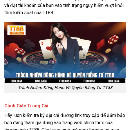
và đặt tài khoản của bạn vào tình trạng nguy hiểm vượt khỏi
tầm kiểm soát của TT88.
Trách Nhiệm Đồng Hành Về Quyền Riêng Tư TT88
Cảnh Giác Trang Giả
Hãy luôn kiểm tra kỹ địa chỉ đường link truy cập để đảm bảo
bạn đang tham gia đúng vào trang web chính thức của
thương hiệu TT88. Các trang web giả mạo thường có giao