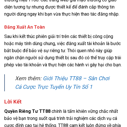
diện tương tự nhưng được thiết kế để đánh cắp thông tin
người dùng ngay khi bạn vừa thực hiện thao tác đăng nhập.
Đăng Xuất An Toàn
Sau khi kết thúc phiên giải trí trên các thiết bị công cộng
hoặc máy tính dùng chung, việc đăng xuất tài khoản là bước
bắt buộc để bảo vệ sự riêng tư. Thói quen nhỏ này giúp
ngăn chặn người sử dụng thiết bị sau đó có thể truy cập trái
phép vào tài khoản và thực hiện các hành vi gây hại cho bạn.
Xem thêm:
Giới Thiệu TT88 – Sân Chơi
Cá Cược Trực Tuyến Uy Tín Số 1
Lời Kết
Quyền Riêng Tư TT88
chính là tấm khiên vững chắc nhất
bảo vệ bạn trong suốt quá trình trải nghiệm các dịch vụ cá
cược đỉnh cao tại hệ thống. TT88 cam kết luôn đứng về phía