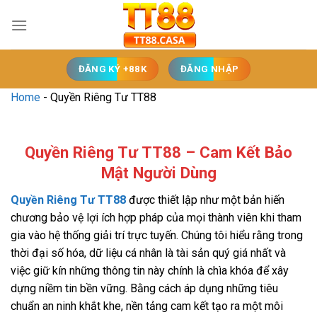
Chuyển
đến
nội
dung
ĐĂNG KÝ +88K
ĐĂNG NHẬP
Home
-
Quyền Riêng Tư TT88
Quyền Riêng Tư TT88 – Cam Kết Bảo
Mật Người Dùng
Quyền Riêng Tư TT88
được thiết lập như một bản hiến
chương bảo vệ lợi ích hợp pháp của mọi thành viên khi tham
gia vào hệ thống giải trí trực tuyến. Chúng tôi hiểu rằng trong
thời đại số hóa, dữ liệu cá nhân là tài sản quý giá nhất và
việc giữ kín những thông tin này chính là chìa khóa để xây
dựng niềm tin bền vững. Bằng cách áp dụng những tiêu
chuẩn an ninh khắt khe, nền tảng cam kết tạo ra một môi