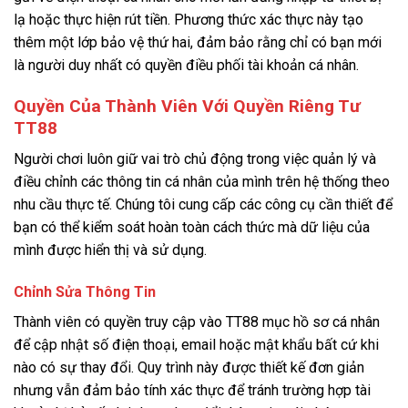
lạ hoặc thực hiện rút tiền. Phương thức xác thực này tạo
thêm một lớp bảo vệ thứ hai, đảm bảo rằng chỉ có bạn mới
là người duy nhất có quyền điều phối tài khoản cá nhân.
Quyền Của Thành Viên Với Quyền Riêng Tư
TT88
Người chơi luôn giữ vai trò chủ động trong việc quản lý và
điều chỉnh các thông tin cá nhân của mình trên hệ thống theo
nhu cầu thực tế. Chúng tôi cung cấp các công cụ cần thiết để
bạn có thể kiểm soát hoàn toàn cách thức mà dữ liệu của
mình được hiển thị và sử dụng.
Chỉnh Sửa Thông Tin
Thành viên có quyền truy cập vào TT88 mục hồ sơ cá nhân
để cập nhật số điện thoại, email hoặc mật khẩu bất cứ khi
nào có sự thay đổi. Quy trình này được thiết kế đơn giản
nhưng vẫn đảm bảo tính xác thực để tránh trường hợp tài