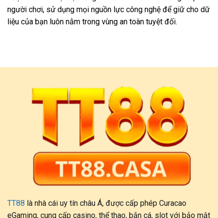
người chơi, sử dụng mọi nguồn lực công nghệ để giữ cho dữ
liệu của bạn luôn nằm trong vùng an toàn tuyệt đối.
TT88
là nhà cái uy tín châu Á, được cấp phép Curacao
eGaming, cung cấp casino, thể thao, bắn cá, slot với bảo mật