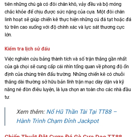
tiên những chú gà có đôi chân khô, vảy đều và bộ móng
chắc khỏe để chịu được sức nặng của cựa. Một đôi chân
linh hoạt sẽ giúp chiến kê thực hiện những cú đá tạt hoặc đá
từ trên cao xuống với độ chính xác và lực sát thương cực
lớn.
Kiểm tra lịch sử đấu
Việc nghiên cứu bảng thành tích và số trận thắng gần nhất
của gà chọi sẽ cung cấp cái nhìn tổng quan về phong độ ổn
định của chúng trên đấu trường. Những chiến kê có chuỗi
thắng dài thường sở hữu bản lĩnh trận mạc dày dặn và kỹ
năng né đòn điêu luyện, là lựa chọn an toàn cho các nhà đầu
tư.
Xem thêm:
Nổ Hũ Thần Tài Tại TT88 –
Hành Trình Chạm Đỉnh Jackpot
Chiến Thuật Đặt Cược Đá Gà Cựa Dao TT88