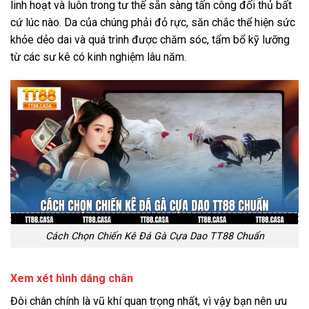
linh hoạt và luôn trong tư thế sẵn sàng tấn công đối thủ bất
cứ lúc nào. Da của chúng phải đỏ rực, săn chắc thể hiện sức
khỏe dẻo dai và quá trình được chăm sóc, tẩm bổ kỹ lưỡng
từ các sư kê có kinh nghiệm lâu năm.
Cách Chọn Chiến Kê Đá Gà Cựa Dao TT88 Chuẩn
Xem xét hình dáng chân
Đôi chân chính là vũ khí quan trọng nhất, vì vậy bạn nên ưu