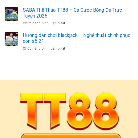
Cách
Chinh
Lòng
Chơi
SABA Thể Thao TT88 – Cá Cược Bóng Đá Trực
Phục
Đại
Xóc
Đại
Tuyến 2026
Dương
Đĩa
Dương
ở
Chức năng bình luận bị tắt
Chẵn
Huyền
SABA
Lẻ
Bí
Thể
Hướng dẫn chơi blackjack – Nghệ thuật chinh phục
–
Tại
Thao
Bí
con số 21
TT88
TT88
Quyết
ở
Chức năng bình luận bị tắt
–
Thắng
Hướng
Cá
Mọi
dẫn
Cược
Bàn
chơi
Bóng
Cược
blackjack
Đá
–
Trực
Nghệ
Tuyến
thuật
2026
chinh
phục
con
số
21