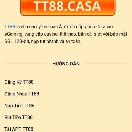
TT88
là nhà cái uy tín châu Á, được cấp phép Curacao
eGaming, cung cấp casino, thể thao, bắn cá, slot với bảo mật
SSL 128-bit, nạp rút nhanh và an toàn.
HƯỚNG DẪN
Đăng Ký TT88
Đăng Nhập TT88
Nạp Tiền TT88
Rút Tiền TT88
Tải APP TT88